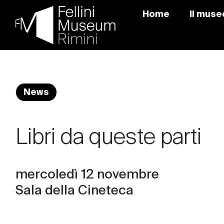
Home
Il muse
Skip
to
content
News
Libri da queste parti
mercoledì 12 novembre
Sala della Cineteca