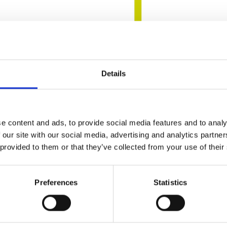
Details
Carlo Dol
e content and ads, to provide social media features and to analy
 our site with our social media, advertising and analytics partn
 provided to them or that they’ve collected from your use of their
Lo sceicco bianco. An
di Carlo Dolcini, Pano
Preferences
Statistics
Ne parla l’autore in d