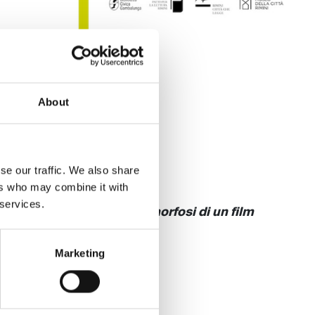
About
cini
se our traffic. We also share
ers who may combine it with
 services.
tonioni, Fellini e la metamorfosi di un film
zzo, 2025
Marketing
ialogo con
Marco Leonetti