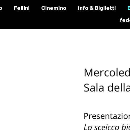
o
Fellini
Cinemino
Info & Biglietti
fede