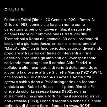
Biografia
Federico Fellini (Rimini, 20 Gennaio 1920 – Roma, 31
Ottobre 1993) comincia a farsi un nome come
caricaturista: per promuovere i film, il gestore del
cinema Fulgor gli commissiona i ritratti dei divi.
Trasferitosi a Roma nel gennaio ’39 con il pretesto di
iscriversi a giurisprudenza, entra nella redazione del
“Marc’Aurelio”, un diffuso periodico satirico, diventando
popolare attraverso centinaia di interventi a firma
Federico. Frequenta gli ambienti dell’avanspettacolo,
scrivendo monologhi per il comico Aldo Fabrizi, e
collabora alle trasmissioni di varietà della radio dove
incontra la giovane attrice Giulietta Masina (1921-1994),
che sposerà il 30 ottobre ’43. Lavora a
Roma città
aperta
e subito dopo a
Paisà
stringendo una feconda
amicizia con Roberto Rossellini. Il primo film che Fellini
dirige da solo,
Lo sceicco bianco
(1952), non ha
inizialmente una grande fortuna, ma il successo arriva
con
I vitelloni
(1953), Leone d’argento a Venezia e lancio
definitivo di Alberto Sordi. Segue
La strada
(1954),