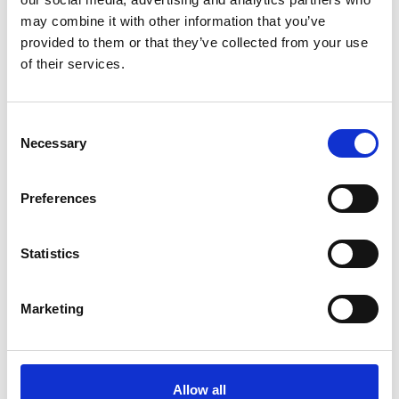
may combine it with other information that you’ve
provided to them or that they’ve collected from your use
of their services.
1950
Luci del varietà
Consent
Necessary
Selection
Preferences
Pubblicità
Statistics
Marketing
Allow all