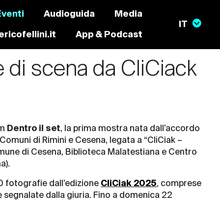
Eventi
Audioguida
Media
ricofellini.it
App & Podcast
e di scena da CliCiack
um
Dentro il set
, la prima mostra nata dall’accordo
i Comuni di Rimini e Cesena, legata a “CliCiak –
mune di Cesena, Biblioteca Malatestiana e Centro
a).
0 fotografie dall’edizione
CliCiak 2025
, comprese
 segnalate dalla giuria. Fino a domenica 22