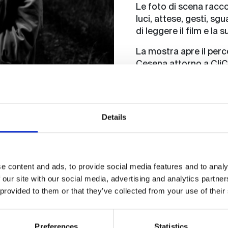
Le foto di scena racc
luci, attese, gesti, sg
di leggere il film e la 
La mostra apre il per
Cesena attorno a CliC
patrimonio di fotograf
Inaugurazione: giovedì
Museum, sala del Caffè
Details
e content and ads, to provide social media features and to analy
 our site with our social media, advertising and analytics partn
 provided to them or that they’ve collected from your use of their
Preferences
Statistics