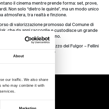
ontano il cinema mentre prende forma: set, prove,
uardi. Non solo “dietro le quinte”, ma un modo unico
sua atmosfera, tra realtà e finzione.
corso di valorizzazione promosso dal Comune di
iak, che da anni raccoglie e custodisce un grande
ie di scena del cinema italiano.
 18 dicembre, ore 17:00 Palazzo del Fulgor – Fellini
 (3° piano) – ingresso libero
About
se our traffic. We also share
ers who may combine it with
 services.
Marketing