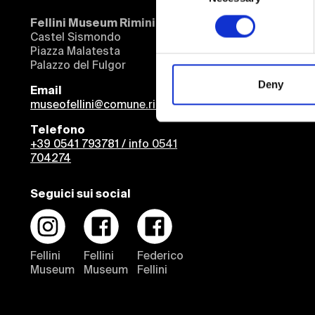
Fellini Museum Rimini
Castel Sismondo
Piazza Malatesta
Palazzo del Fulgor
Deny
Email
museofellini@comune.rimini.it
Telefono
+39 0541 793781 / info 0541
704274
Seguici sui social
Fellini
Fellini
Federico
Museum
Museum
Fellini