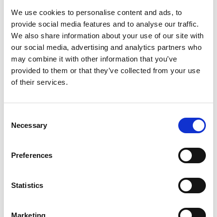
riproducibilità seriale attraverso le copertine,
We use cookies to personalise content and ads, to
anticipando il legame tra arte e cultura di massa.
provide social media features and to analyse our traffic.
Tra le opere in mostra, emergono anche contributi
We also share information about your use of our site with
di fotografi iconici come Araki e Mapplethorpe,
our social media, advertising and analytics partners who
oltre a illustratori come Guido Crepax e Milo
may combine it with other information that you’ve
Manara. La mostra offre uno sguardo unico sulle
provided to them or that they’ve collected from your use
collaborazioni tra artisti e musicisti, come quella
tra Lady Gaga e Jeff Koons, o tra i Rolling Stones e
of their services.
Andy Warhol.
Patrocinata dal Comune di Rimini, dal FAI e dal
Consent
Club Tenco, l’esposizione celebra l’evoluzione di
Necessary
Selection
un’arte che ha saputo trasformare un semplice
contenitore, il vinile, in una tela su cui raccontare
storie visive potenti e innovative.
Preferences
tutte le info
Statistics
Marketing