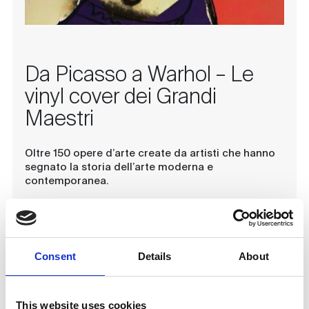
Da Picasso a Warhol – Le
vinyl cover dei Grandi
Maestri
Oltre 150 opere d’arte create da artisti che hanno
segnato la storia dell’arte moderna e
contemporanea.
Il viaggio espositivo parte dagli anni Quaranta e
percorre decenni di innovazioni grafiche, con
contributi di maestri come Picasso, Matisse,
Warhol, e Basquiat, passando per Jeff Koons,
Consent
Details
About
Damien Hirst e Keith Haring. Le cover diventano
così non solo uno strumento di promozione
musicale, ma anche vere e proprie opere d’arte.
Artisti come Warhol hanno colto l’essenza della
This website uses cookies