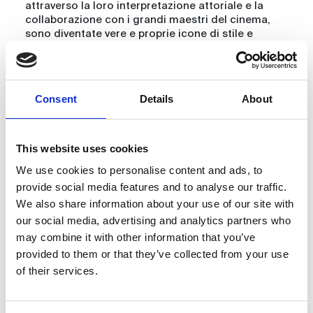
attraverso la loro interpretazione attoriale e la
collaborazione con i grandi maestri del cinema,
sono diventate vere e proprie icone di stile e
costume.
A cura di
Marco Dionisi Carducci
.
Periodo apertura 21 maggio-10 giugno
. Ingresso
Consent
Details
About
gratuito nelle giornate della Festa del Cinema.
Con il sostegno di
This website uses cookies
We use cookies to personalise content and ads, to
provide social media features and to analyse our traffic.
We also share information about your use of our site with
our social media, advertising and analytics partners who
may combine it with other information that you’ve
provided to them or that they’ve collected from your use
of their services.