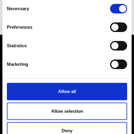
Consent
Torna a Eventi e News
Necessary
Selection
Preferences
Statistics
Marketing
Allow all
Fellini Museum Rimini
Castel Sismondo
Piazza Malatesta
Palazzo del Fulgor
Allow selection
Email
museofellini@comune.rimini.it
Deny
Telefono