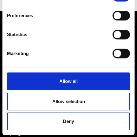
Preferences
Statistics
Marketing
Fellini Museum Rimini
Castel Sismondo
Piazza Malatesta
Allow all
Palazzo del Fulgor
Email
Allow selection
museofellini@comune.rimini.it
Telefono
+39 0541 793781 / info 0541 704274
Deny
Un progetto del Comune di Rimini