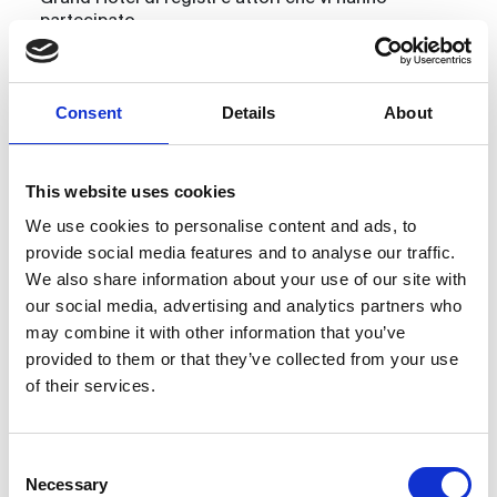
partecipato.
Tra questi: Philippe Noiret, Michelangelo
Antonioni, Charlotte Rampling, Marcello
Mastroianni, Margarethe von Trotta, Monica Vitti,
Consent
Details
About
Irene Papas, Gian Maria Volonté…
In mostra anche il manifesto della prima edizione
disegnato da Federico Fellini.
This website uses cookies
We use cookies to personalise content and ads, to
La mostra fa parte di
Rimini 80
,
il calendario di
provide social media features and to analyse our traffic.
iniziative per i 40 anni del romanzo
Rimini
di Pier
Vittorio Tondelli
We also share information about your use of our site with
our social media, advertising and analytics partners who
may combine it with other information that you’ve
provided to them or that they’ve collected from your use
of their services.
Torna a Eventi e News
Consent
Necessary
Selection