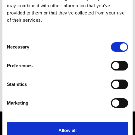
felliniani nelle direzioni più proficue emerse negli
may combine it with other information that you’ve
ultimi anni a partire dai nuovi filoni di ricerca
provided to them or that they’ve collected from your use
felliniani.
of their services.
In Cineteca e al Teatro degli Atti – ingresso
gratuito
programma completo
Consent
Necessary
Selection
Preferences
Torna a Eventi e News
Statistics
Marketing
Allow all