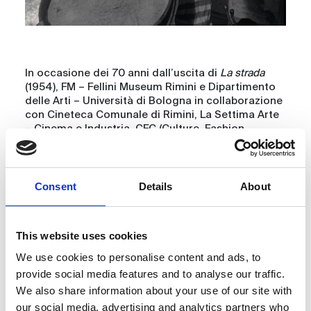
In occasione dei 70 anni dall’uscita di
La strada
(1954), FM – Fellini Museum Rimini e Dipartimento
delle Arti – Università di Bologna in collaborazione
con Cineteca Comunale di Rimini, La Settima Arte
– Cinema e Industria, CFC (Culture, Fashion,
Communication International Research Centre)
organizzano a Rimini una giornata di studi nei
giorni 2 e 3 maggio 2024.
La strada
ha un posto speciale nella filmografia
Consent
Details
About
felliniana sia per il successo internazionale (con il
primo dei cinque Oscar per Fellini) sia per le
caratteristiche uniche della struttura, del racconto
This website uses cookies
e della rappresentazione dell’Italia. Per questo
motivo i curatori considerano più che attuale lo
We use cookies to personalise content and ads, to
studio retrospettivo del capolavoro di Fellini pur
provide social media features and to analyse our traffic.
nel contesto di una letteratura critica ormai
We also share information about your use of our site with
ricchissima. E si propongono di offrire una serie di
our social media, advertising and analytics partners who
approfondimenti in grado di sollecitare gli studi