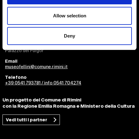
Allow selection
Fellini Museum Rimini
Deny
Castel Sismondo
Piazza Malatesta
Palazzo del Fulgor
Email
museofellini@comune.rimini.it
Telefono
+39 0541 793781 / info 0541 704274
Un progetto del Comune di Rimini
con la Regione Emilia Romagna e Ministero della Cultura
Vedi tutti i partner