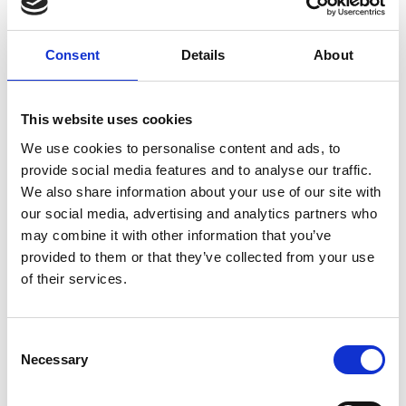
svelta serie di appunti, chiacchere, fantasie; una
simpatica “cacatina”, come Federico la definiva. La
sceneggiatura fu presto fatta. L’inizio del film
Consent
Details
About
avrebbe mostrato i grandi avanzi scenografici del
Mastorna; come relitti di un naufragio, già
insaporiti dal tempo; vi crescevano dentro canne e
This website uses cookies
ortiche; ormai erano diventati veri ruderi romani. Lì
(inventammo) viveva un gruppo di hippies sbandati,
We use cookies to personalise content and ads, to
che doveva accentuare l’atmosfera demenziale;
provide social media features and to analyse our traffic.
“Mastorna” era la loro città, “che ha nome
We also share information about your use of our site with
Demenza”. Così scrissi una falsa poesia, attribuita
a uno di quei falsi vagabondi (per anni
our social media, advertising and analytics partners who
periodicamente si fece viva qualche società degli
may combine it with other information that you’ve
autori o qualche Cinémathéque per chiedermi il
provided to them or that they’ve collected from your use
testo originale o il nome dell’autore di quei versi, e
of their services.
io dovevo rivelare che si trattava di un falso nel
falso). (Bernardino Zapponi, Il mio Fellini, Marsilio,
Venezia, 1995, pp. 26-27)
Consent
Critiche
Necessary
Selection
“Vi sono infatti nel Notebook felliniano alcune
sequenze di rara bellezza – come quelle dei relitti