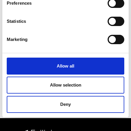
delle costruzioni e dell’astronave del Mastorna;
Preferences
della ricerca, tra dei forzuti popolani, di volti di
antichi romani per il Satyricon; di una visita
notturna a un Colosseo misteriosamente animato
Statistics
di vizio e di solitudine; di una giornata del regista
nei suoi uffici in cui riceve vecchie e nuove
conoscenze, aspiranti a una “comparsata” nel suo
Marketing
prossimo film – in cui Fellini, come si è detto, non
cerca affatto di oggettivare se stesso, ma, al più,
di dare il proprio mondo fantastico come
oggettivo. Così scopriamo […] che quel succedersi
di […] esasperate visioni surreali, di sesso e di
Allow all
solitudine, di ironia e di tenerezza, […] è in effetti il
modo, l’unico modo, con cui Fellini sa vedere la
realtà, costituisce insomma un’angosciosamente
Allow selection
necessaria urgenza deformatrice. (Lino Miccichè,
“Avanti!”, 7 maggio 1969)
Deny