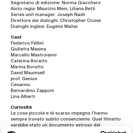
Segretario di edizione: Norma Giacchero
Aiuto regia: Maurizio Mein, Liliana Betti
Series unit manager: Joseph Nash
Direttore dei dialoghi: Christopher Cruise
Dialoghi inglesi: Eugène Walter
Cast
Federico Fellini
Giulietta Masina
Marcello Mastroianni
Caterina Boratto
Marina Boratto
David Maumsell
prof. Genius
Cesarino
Bernardino Zapponi
Lina Alberti
Curiosità
Le cose piccole e di scarso impegno l’hanno
sempre trovato subito consenziente. Quel filmetto
sarebbe stato un documento estroso del
passaggio fra il Mastorna e il futuro Satyricon; una