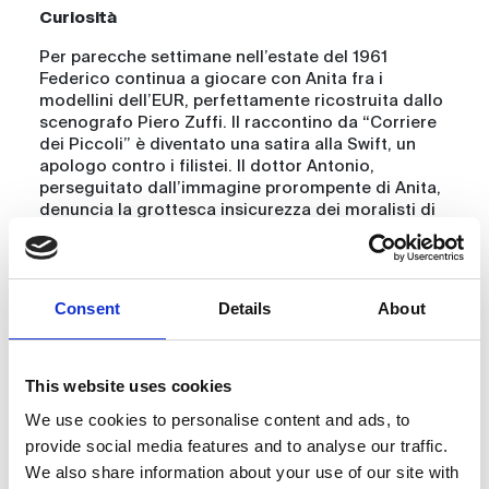
Curiosità
Per parecche settimane nell’estate del 1961
Federico continua a giocare con Anita fra i
modellini dell’EUR, perfettamente ricostruita dallo
scenografo Piero Zuffi. Il raccontino da “Corriere
dei Piccoli” è diventato una satira alla Swift, un
apologo contro i filistei. Il dottor Antonio,
perseguitato dall’immagine prorompente di Anita,
denuncia la grottesca insicurezza dei moralisti di
professione. Anitona, però, è nervosa. Non è più la
vichinga spensierata di La dolce vita, è una star di
fama internazionale e lo sa. Le nuove
preoccupazioni hanno modificato il suo carattere,
Consent
Details
About
l’hanno reso difficile. Neppure Fellini riuscirebbe
più a farla ballare scalza a Caracalla per notti
intere o farla entrare vestita nella Fontana di Trevi.
This website uses cookies
Fra tutti gli abitatori notturni dell’EUR in miniatura,
Anita sembra quella che si diverte meno. Dicono
We use cookies to personalise content and ads, to
che sia arrabbiata perché non sapeva di dover fare
provide social media features and to analyse our traffic.
il manifesto animato, e voleva una parte vera. Sta
We also share information about your use of our site with
quasi sempre nella roulotte a guardare la tv. Ma sul