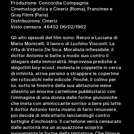
Produzione: Concordia Compagnia
Cinematografica e Cineriz (Roma), Francinex e
Gray Films (Paris)
Distribuzione: Cineriz
Visto censura: 46452 06/02/1962
Gli altri episodi del film sono: Renzo e Luciana di
Mario Monicelli, Il lavoro di Luchino Visconti, La
riffa di Vittorio De Sica. Moralista inflessibile, il
dottor Antonio si batte a modo suo contro il
dilagare della immoralità. Improvvisa prediche a
sbigottiti boy-scout, molesta le coppiette in cerca
di intimità, arriva persino a strappare le copertine
dei rotocalchi nelle edicole. Finché, il colmo per
lui, sotto le finestre della sua abitazione viene
allestito un enorme cartellone pubblicitario con
l’immagine di una donna dalle forme giunoniche
che invita con ammiccante sorriso a bere più latte.
Il dottor Antonio tenta invano di farlo rimuovere,
poi decide di imbrattarlo lanciandogli contro
bottiglie d’inchiostro. Il cartellone verrà censurato
dalle autorità ma un acquazzone scoprirà
nuovamente le forme della tentatrice. Che finisce