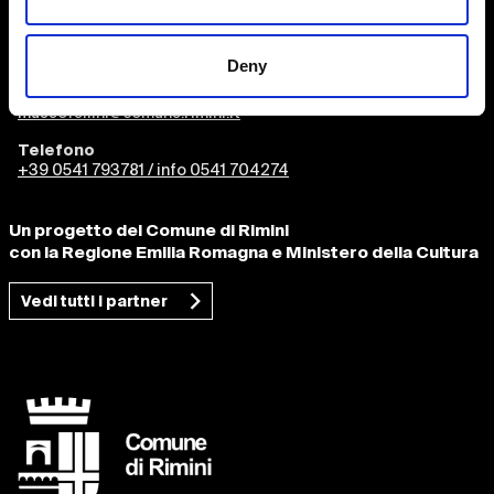
Castel Sismondo
Piazza Malatesta
Palazzo del Fulgor
Deny
Email
museofellini@comune.rimini.it
Telefono
+39 0541 793781 / info 0541 704274
Un progetto del Comune di Rimini
con la Regione Emilia Romagna e Ministero della Cultura
Vedi tutti i partner