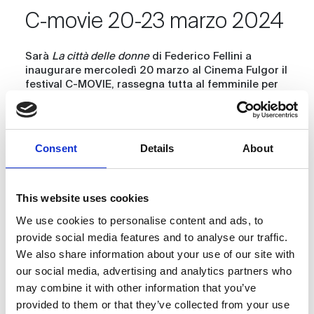
C-movie 20-23 marzo 2024
Sarà
La città delle donne
di Federico Fellini a
inaugurare mercoledì 20 marzo al Cinema Fulgor il
festival C-MOVIE, rassegna tutta al femminile per
offrire riflessioni, testimonianze e dibattiti
attraverso il cinema.
La proiezione sarà preceduta da un incontro tra
Consent
Details
About
tre autrici che hanno conosciuto e raccontato il
regista dentro e fuori dal set:
Marina Ceratto
,
autrice del libro
La cartomante di Fellini
(Baldini e
Castoldi),
Sonia Schoonejans
, autrice di
Federico
This website uses cookies
Fellini. Come nasce la magia
(Bacchilega editore) e
We use cookies to personalise content and ads, to
Rosita Copioli
(poetessa, scrittrice).
provide social media features and to analyse our traffic.
Il festival è organizzato da Kitchenfilm con la
We also share information about your use of our site with
direzione artistica della regista e distributrice
our social media, advertising and analytics partners who
Emanuela Piovano
e realizzato con la
may combine it with other information that you’ve
collaborazione dell’Assemblea legislativa della
Regione Emilia-Romagna e del Comune di Rimini.
provided to them or that they’ve collected from your use