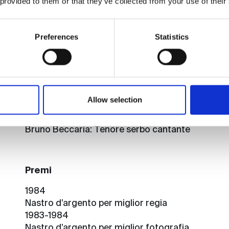
 provided to them or that they’ve collected from your use of their
Maurice Barrier
: Ziloev cantante
Fred Williams
: Sebastiano Lepori cantante
Elizabeth Kaza
: produttrice
Preferences
Statistics
Mara Zampieri
: Ildebranda Cuffari cantante
Elizabet Norberg Schulxz
: Ines Ruffo Saltini cant
Nucci Condò
: Teresa Valegnani cantante
Giovanni Bavaglio
: Aureliano Fuciletto cantante
Carlo Di Giacomo
: Sebastiano Lepori cantante
Allow selection
Boris Carmeli
: Ziloev cantante
Bernadette Lucarfini
: Secondo soprano serbo c
Bruno Beccaria
: Tenore serbo cantante
Premi
1984
Nastro d’argento per miglior regia
1983-1984
Nastro d’argento per miglior fotografia