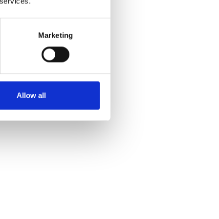
 services.
Marketing
ante
Allow all
antante