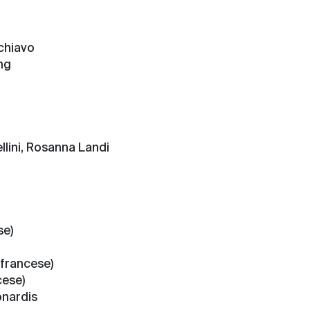
chiavo
ng
llini, Rosanna Landi
se)
francese)
cese)
onardis