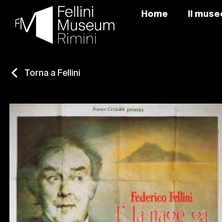
Home
Il muse
Skip
to
content
Torna a Fellini