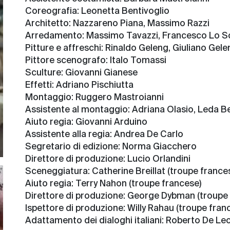
Coreografia:
Leonetta Bentivoglio
Architetto:
Nazzareno Piana, Massimo Razzi
Arredamento:
Massimo Tavazzi, Francesco Lo S
Pitture e affreschi:
Rinaldo Geleng, Giuliano Gele
Pittore scenografo:
Italo Tomassi
Sculture:
Giovanni Gianese
Effetti:
Adriano Pischiutta
Montaggio:
Ruggero Mastroianni
Assistente al montaggio:
Adriana Olasio, Leda Be
Aiuto regia:
Giovanni
Arduino
Assistente alla regia:
Andrea De Carlo
Segretario di edizione:
Norma Giacchero
Direttore di produzione:
Lucio Orlandini
Sceneggiatura:
Catherine Breillat (troupe france
Aiuto regia:
Terry Nahon (troupe francese)
Direttore di produzione:
George Dybman (troupe 
Ispettore di produzione:
Willy Rahau (troupe fran
Adattamento dei dialoghi italiani:
Roberto De Le