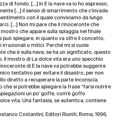
za di fondo. […] In E la nave va io ho espresso,
ente […] il senso di smarrimento che c’invade.
esentimento con il quale conviviamo da lungo
i. […] Non mi pare che il rinoceronte che
il mostro che appare sulla spiaggia nel finale
i può spiegare, in quanto va oltre il concetto,
 irrazionali o mitici. Perché mi si vuole
nte che è sulla nave, se ha un significato, questo
. Il mostro di La dolce vita era uno specchio
rinoceronte di E la nave va potrebbe suggerire
nico tentativo per evitare il disastro, per non
lo diretto a recuperare la parte inconscia,
o che si potrebbe spiegare la frase “farsi nutrire
 spiegazioni un po’ goffe, com’è goffo
lce vita. Una fantasia, se autentica, contiene
stanzo Costantini, Editori Riuniti, Roma, 1996,