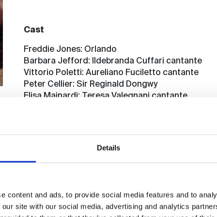
Cast
Freddie Jones
: Orlando
Barbara Jefford
: Ildebranda Cuffari cantante
Vittorio Poletti
: Aureliano Fuciletto cantante
Peter Cellier
: Sir Reginald Dongwy
Elisa Mainardi
: Teresa Valegnani cantante
Norma West
: Lady Violet Dongwy
Paolo Paoloni
: il maestro Albertini
Sara Jane Varley
: Dorotea
Fiorenzo Serra
: il granduca di Harzock
Details
Pina Bausch
: la principessa Lherimia
Pasquale Zito
: il conte di Bassano
Janet Suzman
: Edmea Tetua
Linda Polan
: Ines Ruffo Saltini
e content and ads, to provide social media features and to analy
Philip Loche
: Primo ministro
 our site with our social media, advertising and analytics partn
Jonathan Cecil
: Ricotin