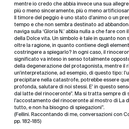
mentre io credo che abbia invece una sua allegrez
più o meno sinceramente, più o meno artificiosam
Il timore del peggio è uno stato d’animo o un pr
tempo e che non sembra destinato ad abbandonarc
naviga sulla ‘Gloria N.’ abbia nulla a che fare con 
della Dolce vita. Un simbolo è tale in quanto non s
oltre la ragione, in quanto contiene degli elementi
costringere a spiegarlo? In ogni caso, il rinocero
significato va inteso in senso totalmente opposto
della degenerazione del protagonista, mentre il 
un’interpretazione, ad esempio, di questo tipo: l’u
precipitare nella catastrofe, potrebbe essere quel
profonda, salutare di noi stessi. E’ in questo sens
dal latte del rinoceronte”. Ma si tratta sempre di
l’accostamento del rinoceronte al mostro di La do
tutto, e non ha bisogno di spiegazioni”.
(Fellini. Raccontando di me, conversazioni con Co
pp. 182-185)